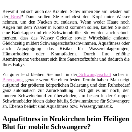
Bewährt hat sich auch das Kraulen. Schwimmen Sie am liebsten auf
der
Brust
? Dann sollten Sie zumindest den Kopf unter Wasser
nehmen, um den Nacken zu entlasten. Wenn weder Haare noch
Augen mit dem Wasser in Kontakt kommen sollen, kaufen Sie sich
eine Badekappe und eine Schwimmbrille. Sie werden auch schnell
merken, dass das Wasser Gelenke sowie Wirbelsäule entlastet.
Gleichzeitig mildert Schwangerschaftsschwimmen, Aquafitness oder
auch Aquajogging das Risiko für Wassereinlagerungen,
Hämorrhoiden oder Krampfadern. Durch Ihre erhöhte
Atemfrequenz verbessert sich Ihre Sauerstoffzufuhr und dadurch die
Ihres Babys.
Zu guter letzt bleiben Sie auch in der
Schwangerschaft
sicher in
Bewegung
, gerade wenn Sie einen festen Termin haben. Man neigt
aufgrund der größeren körperlichen Belastung und dem Ruhebedarf
ganz automatisch zur Zurückhaltung. Jetzt gilt es nur noch, den
inneren Schweinehund zu überwinden, am besten in der Gruppe.
Schwimmbäder bieten daher häufig Schwimmkurse für Schwangere
an. Ebenso beliebt sind Aquafitness bzw. Wassergymnastik.
Aquafittness in Neukirchen beim Heiligen
Blut für mobile Schwangere?