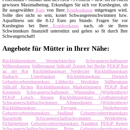
gewissen Maximalbetrag. Erkundigen Sie sich vor Kursbeginn, ob
Ihr ausgewählter
Kurs
von Ihrer
Krankenkasse
mitgetragen wird.
Sollte dies nicht so sein, kostet Schwangerenschwimmen bzw.
Aquafitness um die 8-12 Euro pro Stunde. Fragen Sie vor
Kursbeginn bei Ihrer
Krankenkasse
nach, ob sie Ihren
Schwimmkurs finanziell unterstützt und gehen so fit durch Ihre
Schwangerschaft!
Angebote für Mütter in Ihrer Nähe:
Rückbildungskurs Wermelskirchen
Schwangerschaftssport
Willingshausen
Stillberatung Stillcafé Zossen bei Berlin
PEKiP Rot
an der Rot
Rückbildungskurs Niederzier
Rückbildungskurs
Haibach, Unterfranken
Rückbildungskurs Dreieich
Geburtsvorbereitungskurs Lübbecke, Westfalen
Stillberatung
Stillcafé Jüchen
Rückbildungskurs Markgröningen
PEKiP Bad
Kissingen
Schwangerschaftssport Winnenden (Württemberg)
PEKiP Lorsch, Hessen
Rückbildungskurs Großhabersdorf
Schwangerschaftsschwimmen Allmendingen (Württemberg)
Rückbildungskurs Freyung, Niederbayern
Geburtsvorbereitungskurs Stadland
Geburtsvorbereitungskurs
Hasselroth
Schwangerschaftsschwimmen Weidenberg,
Fichtelgebirge
Geburtsvorbereitungskurs Nastätten
PEKiP Regen
Schwangerschaftsschwimmen Peine
Geburtsvorbereitungskurs