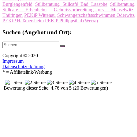
Burglengenfeld
Stillberatung Stillcafé Bad Laasphe
Stillberatung
Stillcafé Erbenheim
Geburtsvorbereitungskurs Meuselwitz,
Thüringen
PEKiP Wittenau
Schwangerschaftsschwimmen Oderwitz
PEKiP Haßmersheim
PEKiP Philippsthal (Werra)
Suchen (Angebot und Ort):
Suche
Suchen
nach:
Copyright © 2020
Impressum
Datenschutzerklärung
* = Affiliatelink/Werbung
Bewertung dieser Seite: 4.76 von 5 (20 Bewertungen)