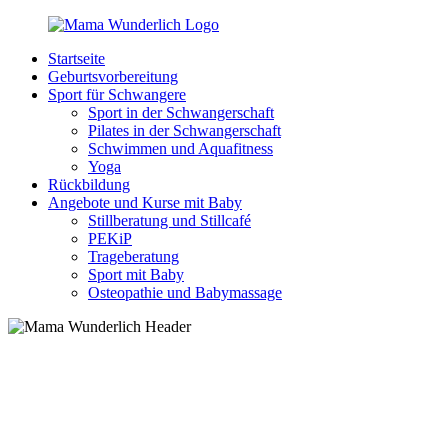
Zurück
zum
Startseite
Inhalt
MamaWunderlich.de
Mutti
Geburtsvorbereitung
sein
Sport für Schwangere
ist
Sport in der Schwangerschaft
wunderbar!
Pilates in der Schwangerschaft
Schwimmen und Aquafitness
Yoga
Rückbildung
Angebote und Kurse mit Baby
Stillberatung und Stillcafé
PEKiP
Trageberatung
Sport mit Baby
Osteopathie und Babymassage