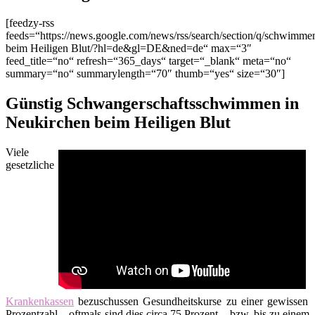
[feedzy-rss
feeds=“https://news.google.com/news/rss/search/section/q/schwim
beim Heiligen Blut/?hl=de&gl=DE&ned=de“ max=“3″
feed_title=“no“ refresh=“365_days“ target=“_blank“ meta=“no“
summary=“no“ summarylength=“70″ thumb=“yes“ size=“30″]
Günstig Schwangerschaftsschwimmen in
Neukirchen beim Heiligen Blut
Viele
gesetzliche
Krankenkassen
bezuschussen Gesundheitskurse zu einer gewissen
Prozentzahl – oftmals sind dies circa 75 Prozent – bzw. bis zu einem