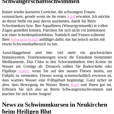
Schwangerschaftsschwimmen
Immer wieder kursieren Gerüchte, die schwangere Frauen
verunsichern, gerade wenn sie ihr erstes
Kind
erwarten. Ich möchte
an dieser Stelle ein paar davon ausräumen, damit Sie Ihren
Schwimmkurs bzw. Ihre Aquafitness (Wassergymnastik) in vollen
Zügen genießen können. Fürchten Sie sich nicht vor Infektionen
wie einer Scheidenpilzinfektion. Natürlich sind Frauen während
Ihrer
Schwangerschaft
anfälliger dafür, das hat jedoch nichts mit
einem Schwimmbadbesuch zu tun.
Ausschlaggebend sind hier viel mehr ein geschwächtes
Immunsystem, Vorerkrankungen sowie die Einnahme bestimmter
Medikamente. Das Chlor in den Schwimmbädern tötet Keime im
Wasser zur Genüge ab. Dennoch sollten Sie Badeschuhe oder
Flipflops
tragen
, wenn Sie auf den nassen Fliesen laufen, um
Fußpilz zu vermeiden. Ebenso wenig wissenschaftlich erwiesen ist,
dass warmes Wasser eine Frühgeburt begünstigt. Ganz sicher ist
aber, dass Bewegung im Wasser Ihrem
Kind
und Ihnen gut tut.
Erfreuen Sie sich also an Ihrem Schwangerenschwimmen und
machen Sie sich keine Sorgen!
News zu Schwimmkursen in Neukirchen
beim Heiligen Blut