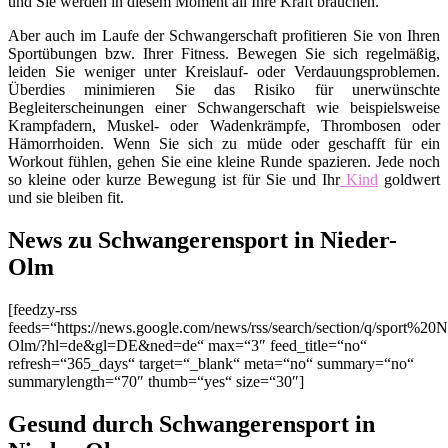
und Sie werden in diesem Moment all Ihre Kraft brauchen.
Aber auch im Laufe der Schwangerschaft profitieren Sie von Ihren
Sportübungen bzw. Ihrer Fitness. Bewegen Sie sich regelmäßig,
leiden Sie weniger unter Kreislauf- oder Verdauungsproblemen.
Überdies minimieren Sie das Risiko für unerwünschte
Begleiterscheinungen einer Schwangerschaft wie beispielsweise
Krampfadern, Muskel- oder Wadenkrämpfe, Thrombosen oder
Hämorrhoiden. Wenn Sie sich zu müde oder geschafft für ein
Workout fühlen, gehen Sie eine kleine Runde spazieren. Jede noch
so kleine oder kurze Bewegung ist für Sie und Ihr
Kind
goldwert
und sie bleiben fit.
News zu Schwangerensport in Nieder-
Olm
[feedzy-rss
feeds=“https://news.google.com/news/rss/search/section/q/sport%20N
Olm/?hl=de&gl=DE&ned=de“ max=“3″ feed_title=“no“
refresh=“365_days“ target=“_blank“ meta=“no“ summary=“no“
summarylength=“70″ thumb=“yes“ size=“30″]
Gesund durch Schwangerensport in