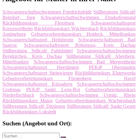
Schwangerschaftsschwimmen Friedrichsfelde
Stillberatung Stillcafé
Betzdorf, Sieg
Schwangerschaftsschwimmen Ebsdorfergrund
Rückbildungskurs Flensburg
Schwangerschaftssport
Kreuzwertheim
Rückbildungskurs Wächtersbach
Rückbildungskurs
Amöneburg
Geburtsvorbereitungskurs Heideck, Mittelfranken
Schwangerschaftssport Heilsbronn
Schwangerschaftssport Bad
Saarow
Schwangerschaftssport Röhrmoos, Kreis Dachau
Stillberatung Stillcafé Fuhlsbüttel
Schwangerschaftsschwimmen
Bergkirchen, Kreis Dachau
Stillberatung Stillcafé Abenberg,
Mittelfranken
Schwangerschaftsschwimmen Bad Mergentheim
Schwangerschaftssport Heeslingen
PEKiP Oberstaufen
Schwangerschaftssport Steinwiesen
Rückbildungskurs Elsterwerda
Geburtsvorbereitungskurs Fürstenberg / Havel
Schwangerschaftssport Küssaberg
Schwangerschaftsschwimmen
Grafenau
PEKiP Sankt Leon-Rot
Geburtsvorbereitungskurs
Niederfischbach
Schwangerschaftsschwimmen Urmitz, Rhein
Rückbildungskurs Mainz
Geburtsvorbereitungskurs Wächtersbach
Stillberatung Stillcafé Ditzingen
Stillberatung Stillcafé Sankt Georg
Rückbildungskurs Lokstedt
Suchen (Angebot und Ort):
Suche