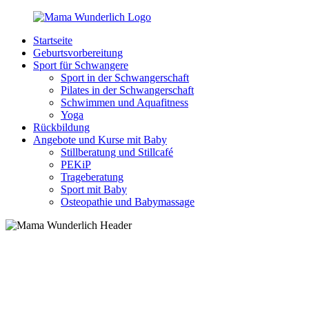
Zurück
zum
Startseite
Inhalt
MamaWunderlich.de
Mutti
Geburtsvorbereitung
sein
Sport für Schwangere
ist
Sport in der Schwangerschaft
wunderbar!
Pilates in der Schwangerschaft
Schwimmen und Aquafitness
Yoga
Rückbildung
Angebote und Kurse mit Baby
Stillberatung und Stillcafé
PEKiP
Trageberatung
Sport mit Baby
Osteopathie und Babymassage