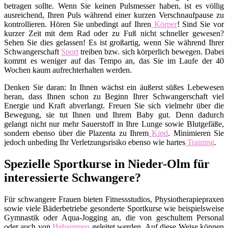
betragen sollte. Wenn Sie keinen Pulsmesser haben, ist es völlig
ausreichend, Ihren Puls während einer kurzen Verschnaufpause zu
kontrollieren. Hören Sie unbedingt auf Ihren
Körper
! Sind Sie vor
kurzer Zeit mit dem Rad oder zu Fuß nicht schneller gewesen?
Sehen Sie dies gelassen! Es ist großartig, wenn Sie während Ihrer
Schwangerschaft
Sport
treiben bzw. sich körperlich bewegen. Dabei
kommt es weniger auf das Tempo an, das Sie im Laufe der 40
Wochen kaum aufrechterhalten werden.
Denken Sie daran: In Ihnen wächst ein äußerst süßes Lebewesen
heran, dass Ihnen schon zu Beginn Ihrer Schwangerschaft viel
Energie und Kraft abverlangt. Freuen Sie sich vielmehr über die
Bewegung, sie tut Ihnen und Ihrem Baby gut. Denn dadurch
gelangt nicht nur mehr Sauerstoff in Ihre Lunge sowie Blutgefäße,
sondern ebenso über die Plazenta zu Ihrem
Kind
. Minimieren Sie
jedoch unbeding Ihr Verletzungsrisiko ebenso wie hartes
Training
.
Spezielle Sportkurse in Nieder-Olm für
interessierte Schwangere?
Für schwangere Frauen bieten Fitnessstudios, Physiotherapiepraxen
sowie viele Bäderbetriebe gesonderte Sportkurse wie beispielsweise
Gymnastik oder Aqua-Jogging an, die von geschultem Personal
oder auch von
Hebammen
geleitet werden. Auf diese Weise können