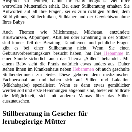
Anspruch zu nehmen, damit Ihr Baby möglichst viel Ihrer
wertvollen Muttermilch erhält. Bei einer Stillberatung erhalten Sie
Antworten auf all Ihre Fragen, sei es zum richtigen Stillen, dem
Stillrhythmus, Stilltechniken, Stilldauer und der Gewichtszunahme
Ihres Babys.
Auch Themen wie Milchmenge, Milchstau, entzündete
Brustwarzen, Abpumpen, Abstillen oder Ernährung in der Stillzeit
sind immer Teil der Beratung. Tabuthemen und peinliche Fragen
gibt es bei einer Stillberatung nicht. Wenn Sie einen
Geburtsvorbereitungskurs besucht haben, hat Ihre
Hebamme
in
einer Stunde sicherlich auch das Thema „Stillen“ behandelt. Mit
einem Baby sieht die Praxis natürlich etwas anders aus. Daher
stehen Ihnen im Krankenhaus neben
Hebammen
oft auch geschulte
Stillberaterinnen zur Seite. Diese gehören dem medizinischen
Fachpersonal an und haben sich auf Stillen und Laktation
(Milchabgabe) spezialisiert. Wenn es dann etwas gemütlicher
werden soll und erste Hemmungen abgebaut sind, bietet ein Stillcafé
die Möglichkeit, sich mit anderen Mamas über das Stillen
auszutauschen.
Stillberatung in Gescher für
lernbegierige Mütter