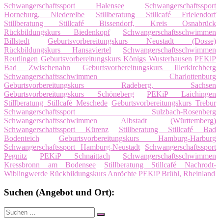
Schwangerschaftssport Halensee
Schwangerschaftssport
Horneburg, Niederelbe
Stillberatung Stillcafé Frielendorf
Stillberatung Stillcafé Bissendorf, Kreis Osnabrück
Rückbildungskurs Biedenkopf
Schwangerschaftsschwimmen
Billstedt
Geburtsvorbereitungskurs Neustadt (Dosse)
Rückbildungskurs Hansaviertel
Schwangerschaftsschwimmen
Reutlingen
Geburtsvorbereitungskurs Königs Wusterhausen
PEKiP
Bad Zwischenahn
Geburtsvorbereitungskurs Illerkirchberg
Schwangerschaftsschwimmen Charlottenburg
Geburtsvorbereitungskurs Radeberg, Sachsen
Geburtsvorbereitungskurs Schöneberg
PEKiP Laichingen
Stillberatung Stillcafé Meschede
Geburtsvorbereitungskurs Trebur
Schwangerschaftssport Sulzbach-Rosenberg
Schwangerschaftsschwimmen Albstadt (Württemberg)
Schwangerschaftssport Kürenz
Stillberatung Stillcafé Bad
Bodenteich
Geburtsvorbereitungskurs Hamburg-Harburg
Schwangerschaftssport Hamburg-Neustadt
Schwangerschaftssport
Pegnitz
PEKiP Schnaittach
Schwangerschaftsschwimmen
Kressbronn am Bodensee
Stillberatung Stillcafé Nachrodt-
Wiblingwerde
Rückbildungskurs Anröchte
PEKiP Brühl, Rheinland
Suchen (Angebot und Ort):
Suche
Suchen
nach: