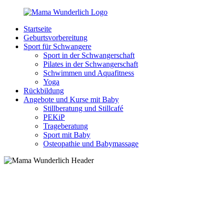
Zurück
zum
Startseite
Inhalt
MamaWunderlich.de
Mutti
Geburtsvorbereitung
sein
Sport für Schwangere
ist
Sport in der Schwangerschaft
wunderbar!
Pilates in der Schwangerschaft
Schwimmen und Aquafitness
Yoga
Rückbildung
Angebote und Kurse mit Baby
Stillberatung und Stillcafé
PEKiP
Trageberatung
Sport mit Baby
Osteopathie und Babymassage