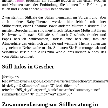
meisten
Mütter
besuchen ein Stillcafé jedoch in den ersten Wochen
und Monaten nach der Entbindung. Sie können Ihre Erfahrungen
teilen und zudem andere
Mütter
kennenlernen.
Zwar steht im Stillcafé das Stillen thematisch im Vordergrund, aber
auch andere Baby-Themen werden hier lebhaft mit einer
Stillberaterin, einer Hebamme sowie anderen Müttern diskutiert. Die
meisten Besucherinnen sind meist frisch gebackene Muttis mit Ihrem
Nachwuchs. Je nach Stillcafé sind auch Geschwisterkinder und
Papas herzlich willkommen, sodass eine herzliche, familiäre
Atmosphäre das eigentlich zentrale und wichtige Thema Stillen zur
angenehmen Nebensache macht. So bauen Sie Hemmungen ab und
Selbstbewusstsein auf. Alles zum Wohle Ihres kleinen Kindes, das
vom Stillen profitiert.
Still-Infos in Gescher
[feedzy-rss
feeds=“https://news.google.com/news/rss/search/section/q/hebamme
hl=de&gl=DE&ned=de“ max=“3″ feed_title=“no“
refresh=“365_days“ target=“_blank“ meta=“no“ summary=“no“
summarylength=“70″ thumb=“yes“ size=“30″]
Zusammenfassung zur Stillberatung in