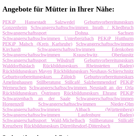
Angebote für Mütter in Ihrer Nähe:
PEKiP Hansestadt Salzwedel
Geburtsvorbereitungskurs
Gonzenheim
Schwangerschaftsschwimmen Inrath / Kliedbruch
Schwangerschaftssport Dohna, Sachsen
Schwangerschaftsschwimmen Unterbreizbach
PEKiP Hutthurm
PEKiP Malsch (Kreis Karlsruhe)
Schwangerschaftsschwimmen
Kirchardt
Schwangerschaftsschwimmen Edenkoben
Schwangerschaftsschwimmen Krauschwitz, Oberlausitz
Schwangerschaftssport Wilsdruff
Geburtsvorbereitungskurs
Walddorfhäslach
Rückbildungskurs Rheinstetten (Baden)
Rückbildungskurs Mayen
Rückbildungskurs Neuhaus-Schierschnitz
Geburtsvorbereitungskurs Zülpich
Geburtsvorbereitungskurs
Amelinghausen
Stillberatung Stillcafé Salzhemmendorf
PEKiP
Werneuchen
Schwangerschaftsschwimmen Neustadt an der Orla
Rückbildungskurs Östringen
Rückbildungskurs Ehrang
PEKiP
Schwarzenbach an der Saale
Schwangerschaftsschwimmen
Horgenzell
Schwangerschaftsschwimmen Nieder-Olm
Schwangerschaftsschwimmen Altbach (Württemberg)
Schwangerschaftsschwimmen Laufenburg (Baden)
Schwangerschaftssport Wald-Michelbach
Stillberatung Stillcafé
Kreuzberg
Rückbildungskurs Dürrröhrsdorf-Dittersbach