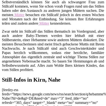
Selbstverständlich können Sie auch als schwangere Frau zum
Stillcafé kommen, wenn Sie schon vorab Fragen rund um das Stillen
haben oder den Austausch zu anderen jungen Müttern suchen. Die
meisten
Mütter
besuchen ein Stillcafé jedoch in den ersten Wochen
und Monaten nach der Entbindung. Sie können Ihre Erfahrungen
teilen und zudem andere
Mütter
kennenlernen.
Zwar steht im Stillcafé das Stillen thematisch im Vordergrund, aber
auch andere Baby-Themen werden hier lebhaft mit einer
Stillberaterin, einer Hebamme sowie anderen Müttern diskutiert. Die
meisten Besucherinnen sind meist frisch gebackene Muttis mit Ihrem
Nachwuchs. Je nach Stillcafé sind auch Geschwisterkinder und
Papas herzlich willkommen, sodass eine herzliche, familiäre
Atmosphäre das eigentlich zentrale und wichtige Thema Stillen zur
angenehmen Nebensache macht. So bauen Sie Hemmungen ab und
Selbstbewusstsein auf. Alles zum Wohle Ihres kleinen Kindes, das
vom Stillen profitiert.
Still-Infos in Kirn, Nahe
[feedzy-rss
feeds=“https://news.google.com/news/rss/search/section/q/hebamme
Nahe/?hl=de&gl=DE&ned=de“ max=“3″ feed_title=“no“
refresh=“365_days“ target=“_blank“ meta=“no“ summary=“no“