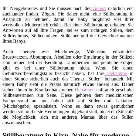
Ihr Neugeborenes und Sie müssen nach der
Geburt
natürlich erst
zueinander finden. Zögern Sie daher nicht, eine Stillberatung in
Anspruch zu nehmen, damit Ihr Baby möglichst viel Ihrer
wertvollen Muttermilch erhält. Bei einer Stillberatung erhalten Sie
Antworten auf all Ihre Fragen, sei es zum richtigen Stillen, dem
Stillrhythmus, Stilltechniken, Stilldauer und der Gewichtszunahme
Ihres Babys.
Auch Themen wie Milchmenge, Milchstau, entzündete
Brustwarzen, Abpumpen, Abstillen oder Ernährung in der Stillzeit
sind immer Teil der Beratung. Tabuthemen und peinliche Fragen
gibt es bei einer Stillberatung nicht. Wenn Sie einen
Geburtsvorbereitungskurs besucht haben, hat Ihre
Hebamme
in
einer Stunde sicherlich auch das Thema „Stillen“ behandelt. Mit
einem Baby sieht die Praxis natürlich etwas anders aus. Daher
stehen Ihnen im Krankenhaus neben
Hebammen
oft auch geschulte
Stillberaterinnen zur Seite. Diese gehören dem medizinischen
Fachpersonal an und haben sich auf Stillen und Laktation
(Milchabgabe) spezialisiert. Wenn es dann etwas gemütlicher
werden soll und erste Hemmungen abgebaut sind, bietet ein Stillcafé
die Möglichkeit, sich mit anderen Mamas über das Stillen
auszutauschen.
Stillberatung in Kirn, Nahe für moderne