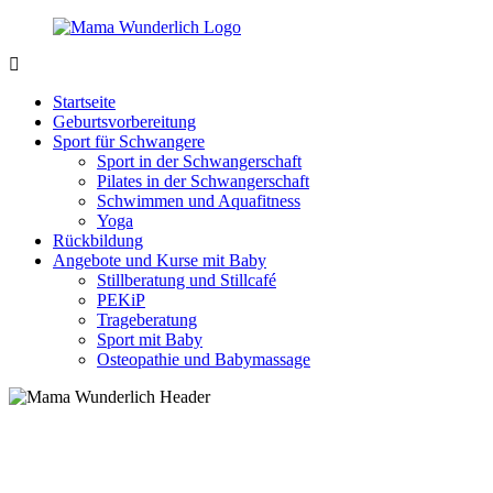
Zurück
zum
Inhalt
MamaWunderlich.de
Mutti
sein
Startseite
ist
Geburtsvorbereitung
wunderbar!
Sport für Schwangere
Sport in der Schwangerschaft
Pilates in der Schwangerschaft
Schwimmen und Aquafitness
Yoga
Rückbildung
Angebote und Kurse mit Baby
Stillberatung und Stillcafé
PEKiP
Trageberatung
Sport mit Baby
Osteopathie und Babymassage