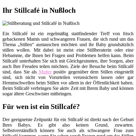
Ihr Stillcafé in Nußloch
Ein Stillcafé ist ein regelmäßig stattfindender Treff von frisch
gebackenen Mamis und schwangeren Frauen, die sich rund um das
Thema „Stillen“ austauschen möchten und ihr Baby grundsätzlich
stillen wollen. Mit dabei ist meist eine Stillberaterin oder eine
Hebamme, die Ihnen bei Fragen und Problemen helfen kann. Beim
Stillcafé unterhalten Sie sich mit Gleichgesinnten, ihre Sorgen, aber
auch Ihre Freuden teilen möchten. Ziele der Besuche beim Stillcafé
sind, dass Sie als
Mutter
positiv gegenüber dem Stillen eingestellt
sind, sich nicht von Vorurteilen verunsichern lassen oder gar
Hemmschwellen beim Stillen vor allem in der Öffentlichkeit haben.
Beim Stillcafé verbringen Sie aktiv Zeit mit Ihrem Baby und können
sogar ältere Geschwister mitbringen.
Für wen ist ein Stillcafé?
Der geeignetste Zeitpunkt für ein Stillcafé ist direkt nach der Geburt
Ihres Babys. Es gibt also keinen Grund, zuwarten.
Selbstverständlich können Sie auch als schwangere Frau zum
Stillcafé kommen, wenn Sie schon vorab Fragen rund um das Stillen