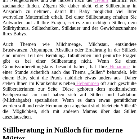
Ihr Neugeborenes und Sie müssen nach der
Geburt
natürlich erst
zueinander finden. Zögern Sie daher nicht, eine Stillberatung in
Anspruch zu nehmen, damit Ihr Baby möglichst viel Ihrer
wertvollen Muttermilch erhält. Bei einer Stillberatung erhalten Sie
Antworten auf all Ihre Fragen, sei es zum richtigen Stillen, dem
Stillrhythmus, Stilltechniken, Stilldauer und der Gewichtszunahme
Ihres Babys.
Auch Themen wie Milchmenge, Milchstau, entzündete
Brustwarzen, Abpumpen, Abstillen oder Ernährung in der Stillzeit
sind immer Teil der Beratung. Tabuthemen und peinliche Fragen
gibt es bei einer Stillberatung nicht. Wenn Sie einen
Geburtsvorbereitungskurs besucht haben, hat Ihre
Hebamme
in
einer Stunde sicherlich auch das Thema „Stillen“ behandelt. Mit
einem Baby sieht die Praxis natürlich etwas anders aus. Daher
stehen Ihnen im Krankenhaus neben
Hebammen
oft auch geschulte
Stillberaterinnen zur Seite. Diese gehören dem medizinischen
Fachpersonal an und haben sich auf Stillen und Laktation
(Milchabgabe) spezialisiert. Wenn es dann etwas gemütlicher
werden soll und erste Hemmungen abgebaut sind, bietet ein Stillcafé
die Möglichkeit, sich mit anderen Mamas über das Stillen
auszutauschen.
Stillberatung in Nußloch für moderne
Mütter