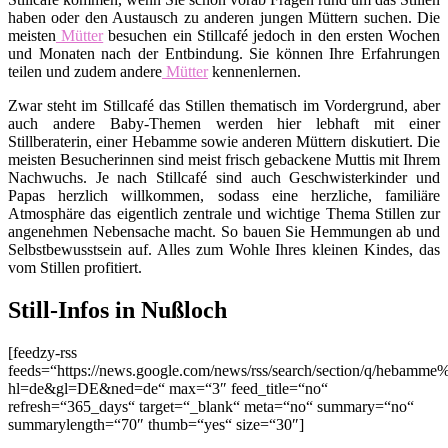
haben oder den Austausch zu anderen jungen Müttern suchen. Die
meisten
Mütter
besuchen ein Stillcafé jedoch in den ersten Wochen
und Monaten nach der Entbindung. Sie können Ihre Erfahrungen
teilen und zudem andere
Mütter
kennenlernen.
Zwar steht im Stillcafé das Stillen thematisch im Vordergrund, aber
auch andere Baby-Themen werden hier lebhaft mit einer
Stillberaterin, einer Hebamme sowie anderen Müttern diskutiert. Die
meisten Besucherinnen sind meist frisch gebackene Muttis mit Ihrem
Nachwuchs. Je nach Stillcafé sind auch Geschwisterkinder und
Papas herzlich willkommen, sodass eine herzliche, familiäre
Atmosphäre das eigentlich zentrale und wichtige Thema Stillen zur
angenehmen Nebensache macht. So bauen Sie Hemmungen ab und
Selbstbewusstsein auf. Alles zum Wohle Ihres kleinen Kindes, das
vom Stillen profitiert.
Still-Infos in Nußloch
[feedzy-rss
feeds=“https://news.google.com/news/rss/search/section/q/hebamm
hl=de&gl=DE&ned=de“ max=“3″ feed_title=“no“
refresh=“365_days“ target=“_blank“ meta=“no“ summary=“no“
summarylength=“70″ thumb=“yes“ size=“30″]