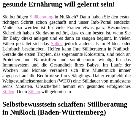
gesunde Ernährung will gelernt sein!
Sie benötigen
Stillberatung
in Nußloch? Dann haben Sie den ersten
richtigen Schritt schon geschafft und unser Info-Portal entdeckt.
Mutter zu werden ist für viele Frauen etwas ganz Besonderes!
Sicherlich haben Sie davon gehört, dass es am besten ist, wenn Sie
Ihr Baby direkt anlegen und es dann zu saugen beginnt. In vielen
Fällen gestaltet sich das
Stillen
jedoch anders als im Bilder- oder
Lehrbuch beschrieben. Helfen kann Ihre Stillberaterin in Nußloch.
Gerade die ersten Tropfen, das sogenannte Kolostrum, sind reich an
Proteinen und Nährstoffen und somit enorm wichtig für das
Immunsystem und die Gesundheit Ihres Babys. Im Laufe der
Wochen und Monate verändert sich Ihre Muttermilch immer
angepasst auf die Bedürfnisse Ihres Säuglings. Daher empfiehlt die
Weltgesundheitsorganisation (WHO) eine Stilldauer von mindestens
sechs Monaten. Unsicherheit hemmt ein gesundes erfolgreiches
Stillen
. Denn
Stillen
will gelernt sein.
Selbstbewusstsein schaffen: Stillberatung
in Nußloch (Baden-Württemberg)