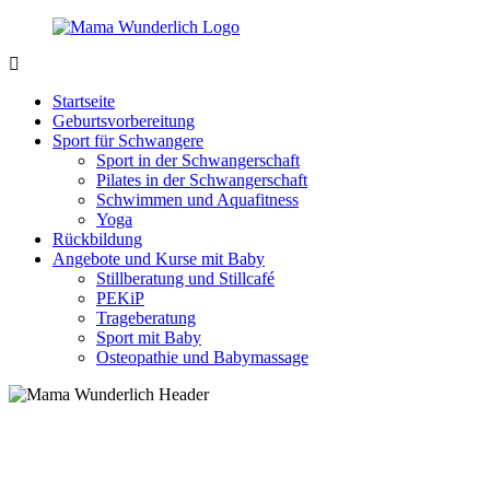
Zurück
zum
Inhalt
MamaWunderlich.de
Mutti
sein
Startseite
ist
Geburtsvorbereitung
wunderbar!
Sport für Schwangere
Sport in der Schwangerschaft
Pilates in der Schwangerschaft
Schwimmen und Aquafitness
Yoga
Rückbildung
Angebote und Kurse mit Baby
Stillberatung und Stillcafé
PEKiP
Trageberatung
Sport mit Baby
Osteopathie und Babymassage