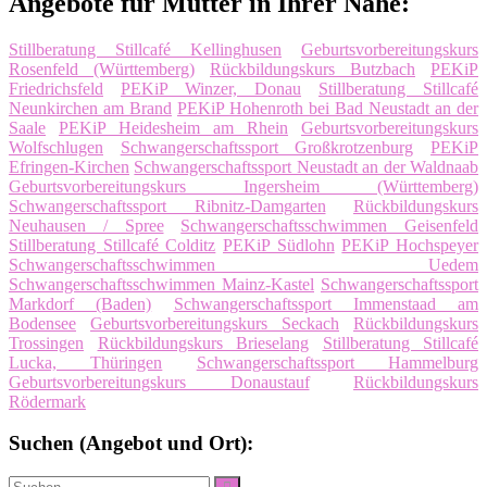
Angebote für Mütter in Ihrer Nähe:
Stillberatung Stillcafé Kellinghusen
Geburtsvorbereitungskurs
Rosenfeld (Württemberg)
Rückbildungskurs Butzbach
PEKiP
Friedrichsfeld
PEKiP Winzer, Donau
Stillberatung Stillcafé
Neunkirchen am Brand
PEKiP Hohenroth bei Bad Neustadt an der
Saale
PEKiP Heidesheim am Rhein
Geburtsvorbereitungskurs
Wolfschlugen
Schwangerschaftssport Großkrotzenburg
PEKiP
Efringen-Kirchen
Schwangerschaftssport Neustadt an der Waldnaab
Geburtsvorbereitungskurs Ingersheim (Württemberg)
Schwangerschaftssport Ribnitz-Damgarten
Rückbildungskurs
Neuhausen / Spree
Schwangerschaftsschwimmen Geisenfeld
Stillberatung Stillcafé Colditz
PEKiP Südlohn
PEKiP Hochspeyer
Schwangerschaftsschwimmen Uedem
Schwangerschaftsschwimmen Mainz-Kastel
Schwangerschaftssport
Markdorf (Baden)
Schwangerschaftssport Immenstaad am
Bodensee
Geburtsvorbereitungskurs Seckach
Rückbildungskurs
Trossingen
Rückbildungskurs Brieselang
Stillberatung Stillcafé
Lucka, Thüringen
Schwangerschaftssport Hammelburg
Geburtsvorbereitungskurs Donaustauf
Rückbildungskurs
Rödermark
Suchen (Angebot und Ort):
Suche
Suchen