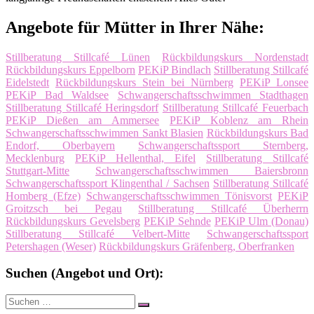
Angebote für Mütter in Ihrer Nähe:
Stillberatung Stillcafé Lünen
Rückbildungskurs Nordenstadt
Rückbildungskurs Eppelborn
PEKiP Bindlach
Stillberatung Stillcafé
Eidelstedt
Rückbildungskurs Stein bei Nürnberg
PEKiP Lonsee
PEKiP Bad Waldsee
Schwangerschaftsschwimmen Stadthagen
Stillberatung Stillcafé Heringsdorf
Stillberatung Stillcafé Feuerbach
PEKiP Dießen am Ammersee
PEKiP Koblenz am Rhein
Schwangerschaftsschwimmen Sankt Blasien
Rückbildungskurs Bad
Endorf, Oberbayern
Schwangerschaftssport Sternberg,
Mecklenburg
PEKiP Hellenthal, Eifel
Stillberatung Stillcafé
Stuttgart-Mitte
Schwangerschaftsschwimmen Baiersbronn
Schwangerschaftssport Klingenthal / Sachsen
Stillberatung Stillcafé
Homberg (Efze)
Schwangerschaftsschwimmen Tönisvorst
PEKiP
Groitzsch bei Pegau
Stillberatung Stillcafé Überherrn
Rückbildungskurs Gevelsberg
PEKiP Sehnde
PEKiP Ulm (Donau)
Stillberatung Stillcafé Velbert-Mitte
Schwangerschaftssport
Petershagen (Weser)
Rückbildungskurs Gräfenberg, Oberfranken
Suchen (Angebot und Ort):
Suche
Suchen
nach: