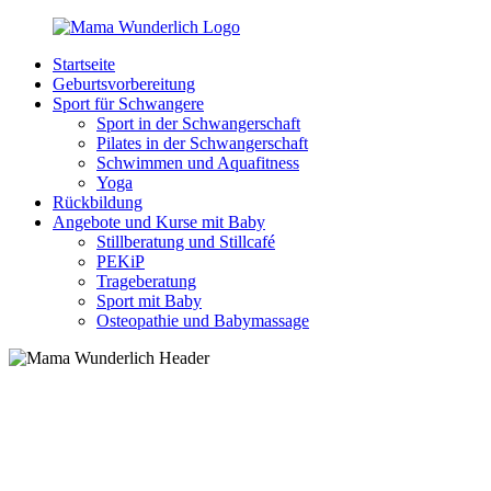
Zurück
zum
Startseite
Inhalt
MamaWunderlich.de
Mutti
Geburtsvorbereitung
sein
Sport für Schwangere
ist
Sport in der Schwangerschaft
wunderbar!
Pilates in der Schwangerschaft
Schwimmen und Aquafitness
Yoga
Rückbildung
Angebote und Kurse mit Baby
Stillberatung und Stillcafé
PEKiP
Trageberatung
Sport mit Baby
Osteopathie und Babymassage