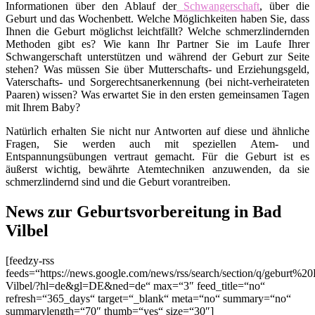
Informationen über den Ablauf der
Schwangerschaft
, über die
Geburt und das Wochenbett. Welche Möglichkeiten haben Sie, dass
Ihnen die Geburt möglichst leichtfällt? Welche schmerzlindernden
Methoden gibt es? Wie kann Ihr Partner Sie im Laufe Ihrer
Schwangerschaft unterstützen und während der Geburt zur Seite
stehen? Was müssen Sie über Mutterschafts- und Erziehungsgeld,
Vaterschafts- und Sorgerechtsanerkennung (bei nicht-verheirateten
Paaren) wissen? Was erwartet Sie in den ersten gemeinsamen Tagen
mit Ihrem Baby?
Natürlich erhalten Sie nicht nur Antworten auf diese und ähnliche
Fragen, Sie werden auch mit speziellen Atem- und
Entspannungsübungen vertraut gemacht. Für die Geburt ist es
äußerst wichtig, bewährte Atemtechniken anzuwenden, da sie
schmerzlindernd sind und die Geburt vorantreiben.
News zur Geburtsvorbereitung in Bad
Vilbel
[feedzy-rss
feeds=“https://news.google.com/news/rss/search/section/q/geburt%2
Vilbel/?hl=de&gl=DE&ned=de“ max=“3″ feed_title=“no“
refresh=“365_days“ target=“_blank“ meta=“no“ summary=“no“
summarylength=“70″ thumb=“yes“ size=“30″]