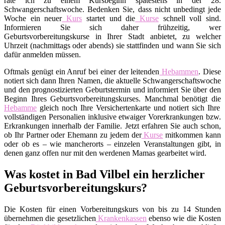
rate ich zu einem Kursbeginn spätestens in der 28.
Schwangerschaftswoche. Bedenken Sie, dass nicht unbedingt jede
Woche ein neuer
Kurs
startet und die
Kurse
schnell voll sind.
Informieren Sie sich daher frühzeitig, wer
Geburtsvorbereitungskurse in Ihrer Stadt anbietet, zu welcher
Uhrzeit (nachmittags oder abends) sie stattfinden und wann Sie sich
dafür anmelden müssen.
Oftmals genügt ein Anruf bei einer der leitenden
Hebammen
. Diese
notiert sich dann Ihren Namen, die aktuelle Schwangerschaftswoche
und den prognostizierten Geburtstermin und informiert Sie über den
Beginn Ihres Geburtsvorbereitungskurses. Manchmal benötigt die
Hebamme
gleich noch Ihre Versichertenkarte und notiert sich Ihre
vollständigen Personalien inklusive etwaiger Vorerkrankungen bzw.
Erkrankungen innerhalb der Familie. Jetzt erfahren Sie auch schon,
ob Ihr Partner oder Ehemann zu jedem der
Kurse
mitkommen kann
oder ob es – wie mancherorts – einzelen Veranstaltungen gibt, in
denen ganz offen nur mit den werdenen Mamas gearbeitet wird.
Was kostet in Bad Vilbel ein herzlicher
Geburtsvorbereitungskurs?
Die Kosten für einen Vorbereitungskurs von bis zu 14 Stunden
übernehmen die gesetzlichen
Krankenkassen
ebenso wie die Kosten