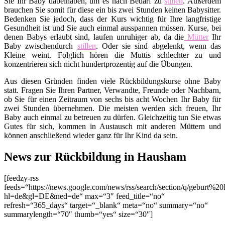
Sie Ihr Baby dabeihaben, um es nach Bedarf zu
stillen
. Außerdem
brauchen Sie somit für diese ein bis zwei Stunden keinen Babysitter.
Bedenken Sie jedoch, dass der Kurs wichtig für Ihre langfristige
Gesundheit ist und Sie auch einmal ausspannen müssen. Kurse, bei
denen Babys erlaubt sind, laufen unruhiger ab, da die
Mütter
Ihr
Baby zwischendurch
stillen
. Oder sie sind abgelenkt, wenn das
Kleine weint. Folglich hören die Muttis schlechter zu und
konzentrieren sich nicht hundertprozentig auf die Übungen.
Aus diesen Gründen finden viele Rückbildungskurse ohne Baby
statt. Fragen Sie Ihren Partner, Verwandte, Freunde oder Nachbarn,
ob Sie für einen Zeitraum von sechs bis acht Wochen Ihr Baby für
zwei Stunden übernehmen. Die meisten werden sich freuen, Ihr
Baby auch einmal zu betreuen zu dürfen. Gleichzeitig tun Sie etwas
Gutes für sich, kommen in Austausch mit anderen Müttern und
können anschließend wieder ganz für Ihr Kind da sein.
News zur Rückbildung in Hausham
[feedzy-rss
feeds=“https://news.google.com/news/rss/search/section/q/geburt%
hl=de&gl=DE&ned=de“ max=“3″ feed_title=“no“
refresh=“365_days“ target=“_blank“ meta=“no“ summary=“no“
summarylength=“70″ thumb=“yes“ size=“30″]