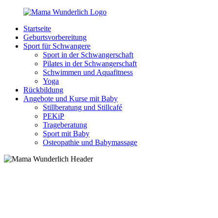
Zurück
zum
Startseite
Inhalt
MamaWunderlich.de
Mutti
Geburtsvorbereitung
sein
Sport für Schwangere
ist
Sport in der Schwangerschaft
wunderbar!
Pilates in der Schwangerschaft
Schwimmen und Aquafitness
Yoga
Rückbildung
Angebote und Kurse mit Baby
Stillberatung und Stillcafé
PEKiP
Trageberatung
Sport mit Baby
Osteopathie und Babymassage