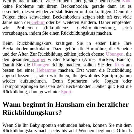
Welt gebracht haben. Viele Frauen haben gerade beim ersten
Kind
keine Probleme mit ihrem Beckenboden, gerade dann ist es
essentiell, diesen wieder zu stabilisieren und zu kräftigen. Denn die
Folgen eines schwachen Beckenbodens zeigen sich oft erst viele
Jahre nach der
Geburt
oder bei weiteren Kindern. Daher empfehlen
wir Problemen (Inkontinenz, Gebärmutterenkung, etc.)
vorzubeugen, indem Sie einen Rückbildungskurs machen.
Beim Rückbildungskurs kräftigen Sie in erster Linie Ihre
Beckenbodenmuskulatur. Dazu gehört die Harnröhre, die Scheide
und der After. Zur Rückbildung zählen jedoch ebenso
Übungen
, die
den gesamten
Körper
wieder kräftigen (Arme, Rücken, Bauch).
Damit Sie die
Übungen
richtig machen, sollten Sie den
Kurs
am
besten bei einer
Hebamme
machen. Erst wenn die Rückbildung
abgeschlossen ist, raten wir Ihnen, Ihr gewohntes Sportprogramm
wieder aufzunehmen. Denn Sportarten wie Joggen oder
Trampolinspringen belasten den Beckenboden. Daher gilt: Erst die
Rückbildung, dann gewohnter
Sport
.
Wann beginnt in Hausham ein herzlicher
Rückbildungskurs?
Wenn Sie Ihr Baby spontan entbunden haben, können Sie mit dem
Rückbildungskurs nach sechs bis acht Wochen beginnen. Oftmals