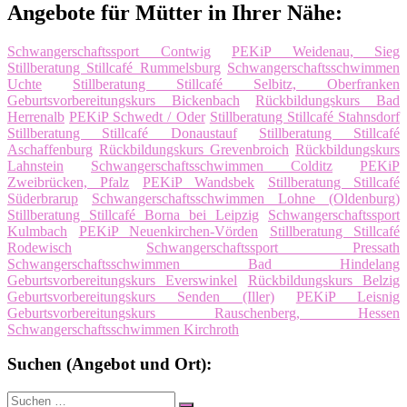
Angebote für Mütter in Ihrer Nähe:
Schwangerschaftssport Contwig
PEKiP Weidenau, Sieg
Stillberatung Stillcafé Rummelsburg
Schwangerschaftsschwimmen
Uchte
Stillberatung Stillcafé Selbitz, Oberfranken
Geburtsvorbereitungskurs Bickenbach
Rückbildungskurs Bad
Herrenalb
PEKiP Schwedt / Oder
Stillberatung Stillcafé Stahnsdorf
Stillberatung Stillcafé Donaustauf
Stillberatung Stillcafé
Aschaffenburg
Rückbildungskurs Grevenbroich
Rückbildungskurs
Lahnstein
Schwangerschaftsschwimmen Colditz
PEKiP
Zweibrücken, Pfalz
PEKiP Wandsbek
Stillberatung Stillcafé
Süderbrarup
Schwangerschaftsschwimmen Lohne (Oldenburg)
Stillberatung Stillcafé Borna bei Leipzig
Schwangerschaftssport
Kulmbach
PEKiP Neuenkirchen-Vörden
Stillberatung Stillcafé
Rodewisch
Schwangerschaftssport Pressath
Schwangerschaftsschwimmen Bad Hindelang
Geburtsvorbereitungskurs Everswinkel
Rückbildungskurs Belzig
Geburtsvorbereitungskurs Senden (Iller)
PEKiP Leisnig
Geburtsvorbereitungskurs Rauschenberg, Hessen
Schwangerschaftsschwimmen Kirchroth
Suchen (Angebot und Ort):
Suche