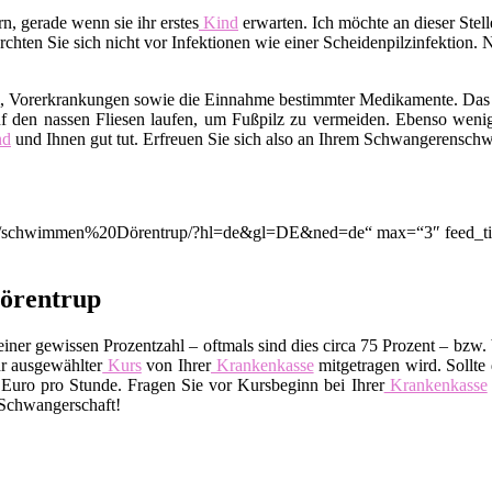
, gerade wenn sie ihr erstes
Kind
erwarten. Ich möchte an dieser Ste
hten Sie sich nicht vor Infektionen wie einer Scheidenpilzinfektion. 
m, Vorerkrankungen sowie die Einnahme bestimmter Medikamente. Das
f den nassen Fliesen laufen, um Fußpilz zu vermeiden. Ebenso wenig
nd
und Ihnen gut tut. Erfreuen Sie sich also an Ihrem Schwangerensc
ion/q/schwimmen%20Dörentrup/?hl=de&gl=DE&ned=de“ max=“3″ feed_ti
örentrup
ner gewissen Prozentzahl – oftmals sind dies circa 75 Prozent – bzw. 
r ausgewählter
Kurs
von Ihrer
Krankenkasse
mitgetragen wird. Sollte 
uro pro Stunde. Fragen Sie vor Kursbeginn bei Ihrer
Krankenkasse
 Schwangerschaft!