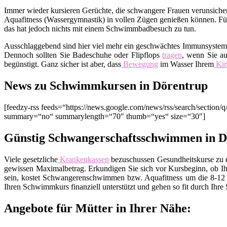
Immer wieder kursieren Gerüchte, die schwangere Frauen verunsichern
Aquafitness (Wassergymnastik) in vollen Zügen genießen können. Fürc
das hat jedoch nichts mit einem Schwimmbadbesuch zu tun.
Ausschlaggebend sind hier viel mehr ein geschwächtes Immunsyste
Dennoch sollten Sie Badeschuhe oder Flipflops
tragen
, wenn Sie au
begünstigt. Ganz sicher ist aber, dass
Bewegung
im Wasser Ihrem
Ki
News zu Schwimmkursen in Dörentrup
[feedzy-rss feeds=“https://news.google.com/news/rss/search/sect
summary=“no“ summarylength=“70″ thumb=“yes“ size=“30″]
Günstig Schwangerschaftsschwimmen in D
Viele gesetzliche
Krankenkassen
bezuschussen Gesundheitskurse zu ei
gewissen Maximalbetrag. Erkundigen Sie sich vor Kursbeginn, ob Ih
sein, kostet Schwangerenschwimmen bzw. Aquafitness um die 8-12 E
Ihren Schwimmkurs finanziell unterstützt und gehen so fit durch Ihre
Angebote für Mütter in Ihrer Nähe: