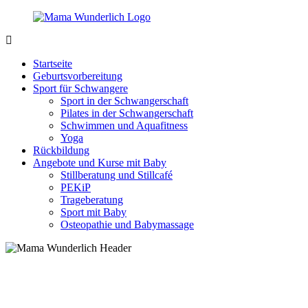
Zurück
zum
Inhalt
MamaWunderlich.de
Mutti
sein
Startseite
ist
Geburtsvorbereitung
wunderbar!
Sport für Schwangere
Sport in der Schwangerschaft
Pilates in der Schwangerschaft
Schwimmen und Aquafitness
Yoga
Rückbildung
Angebote und Kurse mit Baby
Stillberatung und Stillcafé
PEKiP
Trageberatung
Sport mit Baby
Osteopathie und Babymassage