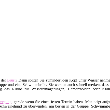
 der
Brust
? Dann sollten Sie zumindest den Kopf unter Wasser nehm
pe und eine Schwimmbrille. Sie werden auch schnell merken, dass da
g das Risiko für Wassereinlagerungen, Hämorrhoiden oder Kramp
wegung
, gerade wenn Sie einen festen Termin haben. Man neigt auf
ren Schweinehund zu überwinden, am besten in der Gruppe. Schwimm